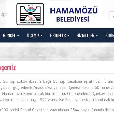
etişim
GÜNCEL
İLÇEMİZ
PROJELER
HİZMETLER
ETKİ
hçemiz
z, Gümüşhacıköy ilçesine bağlı Gümüş Kasabası eşrafından İbrahim 
ya'dan göç ederek Anadolu'ya yerleşen Çerkez kökenli 60 hane vat
e Hamamözü Köyü olarak kurulmuştur. O dönemlerde Çayköy nahi
ahiye merkezi olmuş, 1972 yılında ise Belediye teşkilatı kurularak b
1990 tarihli Resmi Gazetede yayımlanan 3644 sayılı Kanunla ilçe 