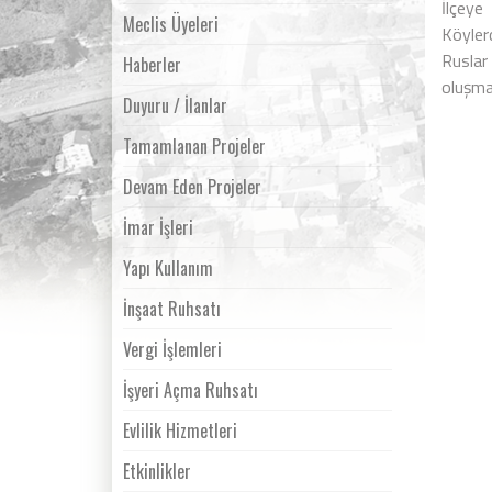
İlçeye
Meclis Üyeleri
Köyler
Ruslar
Haberler
oluşma
Duyuru / İlanlar
Tamamlanan Projeler
Devam Eden Projeler
İmar İşleri
Yapı Kullanım
İnşaat Ruhsatı
Vergi İşlemleri
İşyeri Açma Ruhsatı
Evlilik Hizmetleri
Etkinlikler