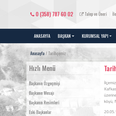
0 (358) 787 60 02
Talep ve Öneri
İl
ANASAYFA
BAŞKAN
KURUMSAL YAPI
Anasayfa
/ Tarihçemiz
Hızlı Menü
Tari
İlçemi
Başkanın Özgeçmişi
Kafkas
Başkanın Mesajı
üzerin
köyü, N
Başkanın Resimleri
20.05.
Eski Başkanlar