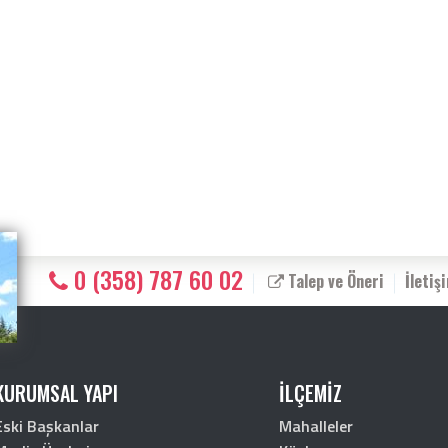
0 (358) 787 60 02
Talep ve Öneri
İletiş
KURUMSAL YAPI
İLÇEMİZ
Eski Başkanlar
Mahalleler