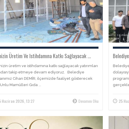
mizin Üretim Ve Istihdamına Katkı Sağlayacak ...
Belediye
izin üretim ve istihdamına katkı sağlayacak yatırımları
Belediye
ndan takip etmeye devam ediyoruz. Belediye
dolayısı
anımız Cihan DEMİR, ilçemizde faaliyet gösterecek
programı
 Unlu Mamülleri Gıda ...
gerçekle
5 Haziran 2026, 13:27
Devamını Oku
25 Haz