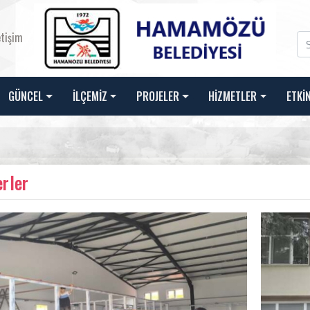
etişim
GÜNCEL
İLÇEMİZ
PROJELER
HİZMETLER
ETKİ
rler