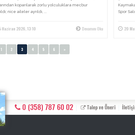
larından koparılarak zorlu yolculuklara mecbur
Kaymakam
ldı; nice aileler ayrıldı, ...
Spor Sal
5 Haziran 2026, 13:10
Devamını Oku
20 Ma
1
2
3
4
5
6
»
0 (358) 787 60 02
Talep ve Öneri
İletiş