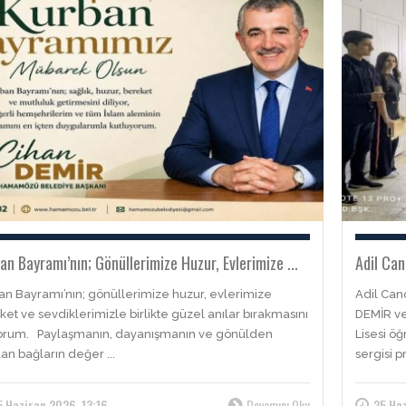
an Bayramı’nın; Gönüllerimize Huzur, Evlerimize ...
Adil Can
an Bayramı’nın; gönüllerimize huzur, evlerimize
Adil Can
et ve sevdiklerimizle birlikte güzel anılar bırakmasını
DEMİR ve
yorum. Paylaşmanın, dayanışmanın ve gönülden
Lisesi öğ
an bağların değer ...
sergisi p
5 Haziran 2026, 13:16
Devamını Oku
25 Haz