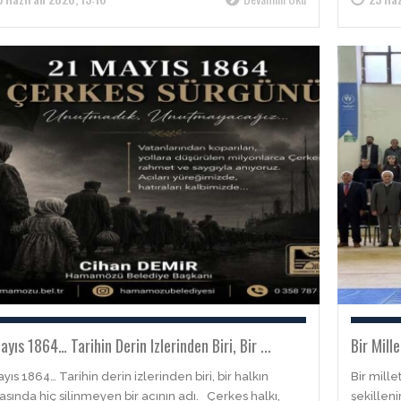
ayıs 1864… Tarihin Derin Izlerinden Biri, Bir ...
Bir Mill
yıs 1864… Tarihin derin izlerinden biri, bir halkın
Bir mille
asında hiç silinmeyen bir acının adı. Çerkes halkı,
şekillen