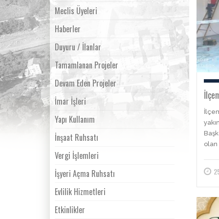
Meclis Üyeleri
Haberler
Duyuru / İlanlar
Tamamlanan Projeler
Devam Eden Projeler
İlçe
İmar İşleri
İlçem
Yapı Kullanım
yakı
Başk
İnşaat Ruhsatı
olan
Vergi İşlemleri
2
İşyeri Açma Ruhsatı
Evlilik Hizmetleri
Etkinlikler