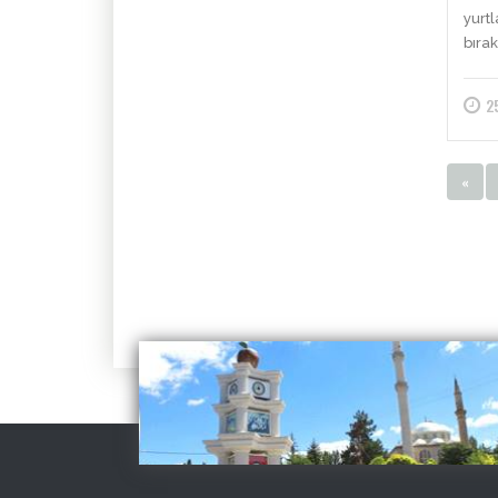
yurt
bırakı
2
«