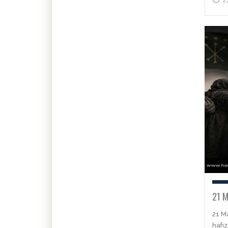
21 M
21 Ma
hafız