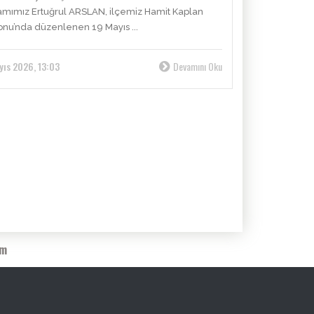
ımız Ertuğrul ARSLAN, ilçemiz Hamit Kaplan
onu’nda düzenlenen 19 Mayıs ...
yıs 2026, 13:03
Devamını Oku
im