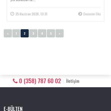
25 Haziran 2026, 13:31
Devamını Oku
«
1
2
3
4
5
»
0 (358) 787 60 02
İletişim
E-BÜLTEN