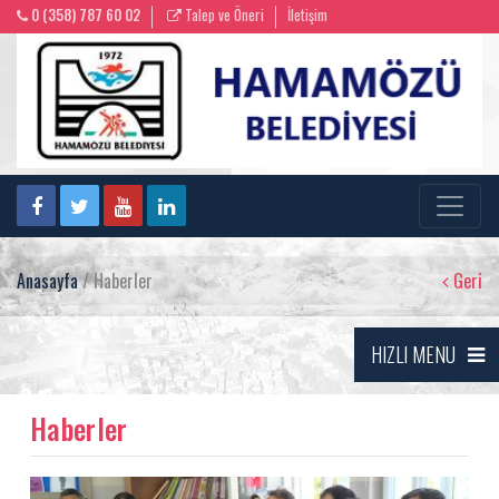
0 (358) 787 60 02
Talep ve Öneri
İletişim
Anasayfa
/ Haberler
Geri
HIZLI MENU
Haberler