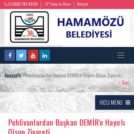
0 (358) 787 60 02
Talep ve Öneri
İletişim
Anasayfa
/ Pehlivanlardan Başkan DEMİR'e Hayırlı Olsun Ziyareti.
Geri
HIZLI MENU
Pehlivanlardan Başkan DEMİR'e Hayırlı
Olsun Ziyareti.