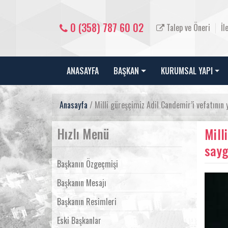
0 (358) 787 60 02
Talep ve Öneri
İl
ANASAYFA
BAŞKAN
KURUMSAL YAPI
Anasayfa
/ Milli güreşçimiz Adil Candemir’i vefatının
Hızlı Menü
Mill
sayg
Başkanın Özgeçmişi
Başkanın Mesajı
Başkanın Resimleri
Eski Başkanlar