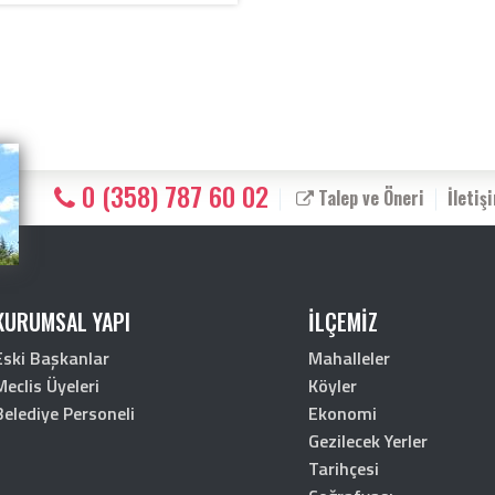
0 (358) 787 60 02
Talep ve Öneri
İletiş
KURUMSAL YAPI
İLÇEMİZ
Eski Başkanlar
Mahalleler
Meclis Üyeleri
Köyler
Belediye Personeli
Ekonomi
Gezilecek Yerler
Tarihçesi