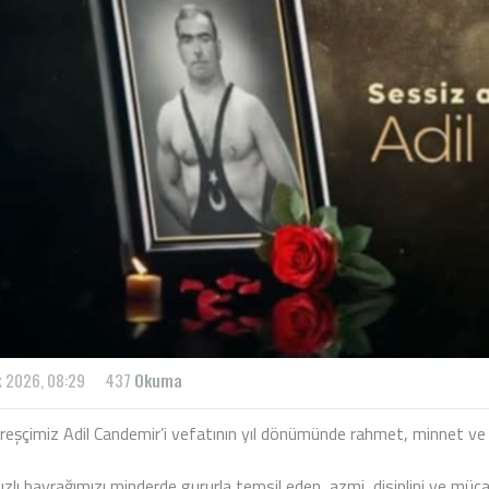
 2026, 08:29
437
Okuma
güreşçimiz Adil Candemir’i vefatının yıl dönümünde rahmet, minnet ve
ızlı bayrağımızı minderde gururla temsil eden, azmi, disiplini ve mü