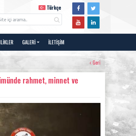
Türkçe
NLİKLER
GALERİ
İLETİŞİM
Geri
önümünde rahmet, minnet ve