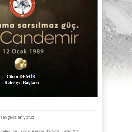
 saygıyla anıyoruz.
cadelesiyle Türk güreşine damga vuran Adil