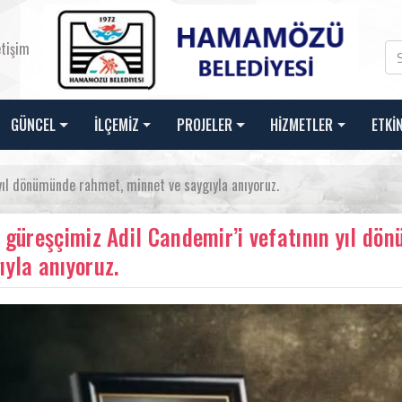
etişim
GÜNCEL
İLÇEMİZ
PROJELER
HİZMETLER
ETKİ
 yıl dönümünde rahmet, minnet ve saygıyla anıyoruz.
i güreşçimiz Adil Candemir’i vefatının yıl d
ıyla anıyoruz.