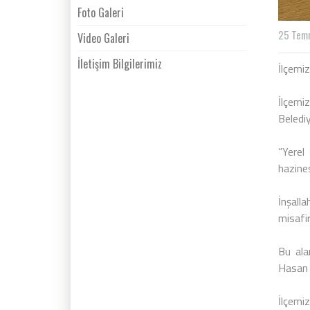
Foto Galeri
25 Tem
Video Galeri
İletişim Bilgilerimiz
İlçemiz
İlçemiz
Beledi
“Yerel
hazines
İnşall
misafi
Bu ala
Hasan 
İlçemiz