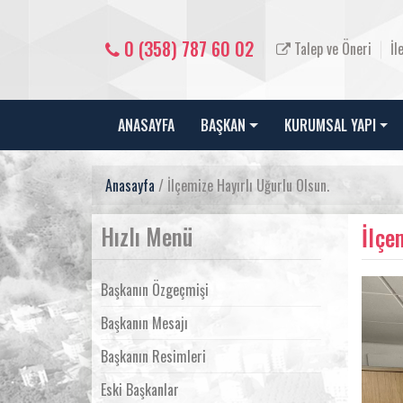
0 (358) 787 60 02
Talep ve Öneri
İl
ANASAYFA
BAŞKAN
KURUMSAL YAPI
Anasayfa
/ İlçemize Hayırlı Uğurlu Olsun.
Hızlı Menü
İlçe
Başkanın Özgeçmişi
Başkanın Mesajı
Başkanın Resimleri
Eski Başkanlar