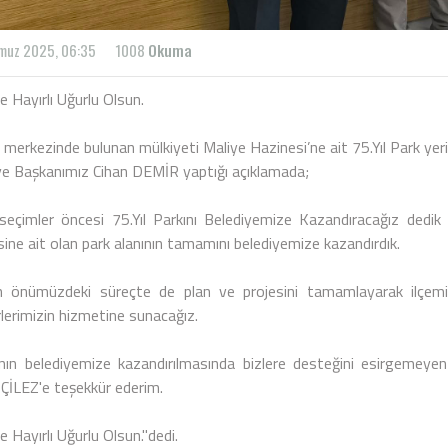
muz 2025, 06:35
1008
Okuma
e Hayırlı Uğurlu Olsun.
 merkezinde bulunan mülkiyeti Maliye Hazinesi’ne ait 75.Yıl Park yeri
ye Başkanımız Cihan DEMİR yaptığı açıklamada;
 seçimler öncesi 75.Yıl Parkını Belediyemize Kazandıracağız dedik
ine ait olan park alanının tamamını belediyemize kazandırdık.
ah önümüzdeki süreçte de plan ve projesini tamamlayarak ilçemize
rlerimizin hizmetine sunacağız.
nın belediyemize kazandırılmasında bizlere desteğini esirgemeyen
ÇİLEZ'e teşekkür ederim.
e Hayırlı Uğurlu Olsun."dedi.