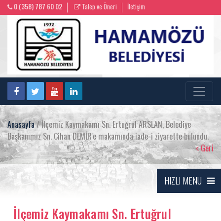
0 (358) 787 60 02
Talep ve Öneri
İletişim
Anasayfa
/ İlçemiz Kaymakamı Sn. Ertuğrul ARSLAN, Belediye
Başkanımız Sn. Cihan DEMİR'e makamında iade-i ziyarette bulundu.
Geri
HIZLI MENU
İlçemiz Kaymakamı Sn. Ertuğrul