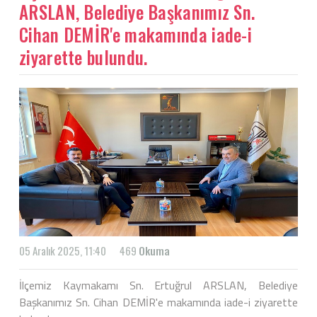
ARSLAN, Belediye Başkanımız Sn.
Cihan DEMİR'e makamında iade-i
ziyarette bulundu.
05 Aralık 2025, 11:40
469
Okuma
İlçemiz Kaymakamı Sn. Ertuğrul ARSLAN, Belediye
Başkanımız Sn. Cihan DEMİR'e makamında iade-i ziyarette