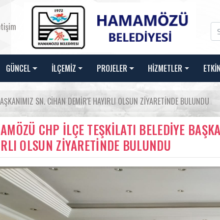
etişim
GÜNCEL
İLÇEMİZ
PROJELER
HİZMETLER
ETKİ
BAŞKANIMIZ SN. CİHAN DEMİR'E HAYIRLI OLSUN ZİYARETİNDE BULUNDU
AMÖZÜ CHP İLÇE TEŞKİLATI BELEDİYE BAŞKA
IRLI OLSUN ZİYARETİNDE BULUNDU