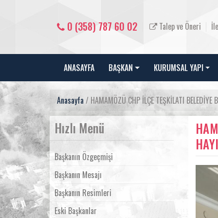
0 (358) 787 60 02
Talep ve Öneri
İl
ANASAYFA
BAŞKAN
KURUMSAL YAPI
Anasayfa
/ HAMAMÖZÜ CHP İLÇE TEŞKİLATI BELEDİYE 
Hızlı Menü
HAM
HAY
Başkanın Özgeçmişi
Başkanın Mesajı
Başkanın Resimleri
Eski Başkanlar