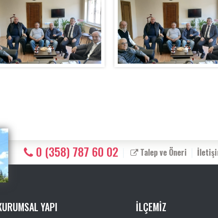
0 (358) 787 60 02
Talep ve Öneri
İletiş
KURUMSAL YAPI
İLÇEMİZ