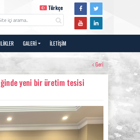
Türkçe
NLİKLER
GALERİ
İLETİŞİM
Geri
ğinde yeni bir üretim tesisi