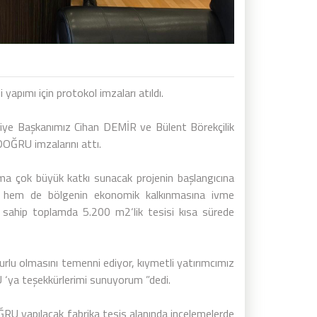
yapımı için protokol imzaları atıldı.
lediye Başkanımız Cihan DEMİR ve Bülent Börekçilik
DOĞRU imzalarını attı.
ma çok büyük katkı sunacak projenin başlangıcına
ak hem de bölgenin ekonomik kalkınmasına ivme
 sahip toplamda 5.200 m2‘lik tesisi kısa sürede
urlu olmasını temenni ediyor, kıymetli yatırımcımız
‘ya teşekkürlerimi sunuyorum ”dedi.
U yapılacak fabrika tesis alanında incelemelerde