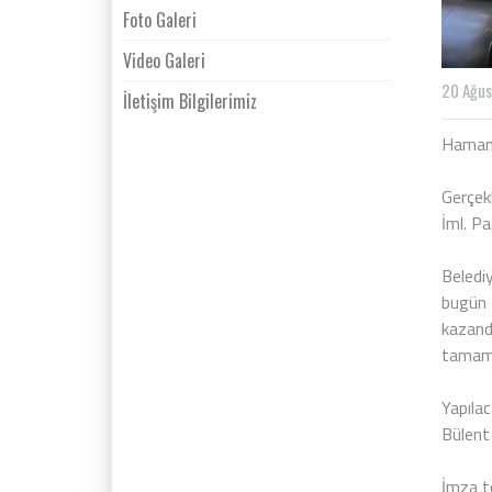
Foto Galeri
Video Galeri
20 Ağus
İletişim Bilgilerimiz
Hamamöz
Gerçek
İml. P
Beledi
bugün 
kazand
tamaml
Yapılac
Bülent
İmza t