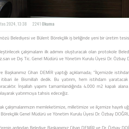
tos 2024, 13:38
2241
Okuma
ü Belediyesi ve Bülent Börekçilik iş birliğinde yeni bir üretim tesisi 
leştirilecek çalışmaların ilk adımını oluşturacak olan protokole Be
az.san ve Dış Tic. Genel Müdürü ve Yönetim Kurulu Üyesi Dr. Özbay 
ye Başkanımız Cihan DEMİR yaptığı açıklamada; “İlçemizde istihda
itibari ile Bismillah dedik. Bu yatırım, hem istihdam yaratac
ıracaktır. İnşallah yapımı tamamlandığında 4.000 m2 kapalı alana
ayarak yatırımcıya tahsis edeceğiz.
ak çalışmalarımızın memleketimize, milletimize ve ilçemize hayırlı uğ
 Börekçilik Genel Müdürü ve Yönetim Kurulu Üyesi Dr. Özbay DOĞRU 
örenin ardından Belediye Başkanımız Cihan DEMİR ve Dr. Özbay DOĞR