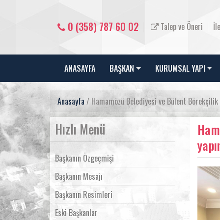
0 (358) 787 60 02
Talep ve Öneri
İl
ANASAYFA
BAŞKAN
KURUMSAL YAPI
Anasayfa
/ Hamamözü Belediyesi ve Bülent Börekçilik iş 
Hızlı Menü
Hama
yapı
Başkanın Özgeçmişi
Başkanın Mesajı
Başkanın Resimleri
Eski Başkanlar