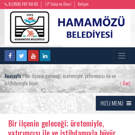
0 (358) 787 60 02
Talep ve Öneri
İletişim
Anasayfa
/ Bir ilçenin geleceği; üretemiyle, yatırımcısı ile ve
istihdamıyla büyür.
Geri
HIZLI MENU
Bir ilçenin geleceği; üretemiyle,
yatırımcısı ile ve istihdamıyla büyür.