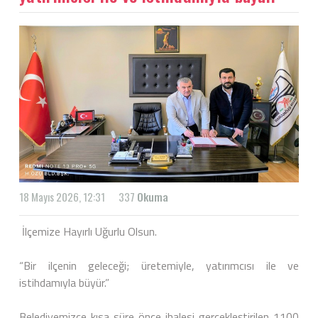
18 Mayıs 2026, 12:31
337
Okuma
İlçemize Hayırlı Uğurlu Olsun.
“Bir ilçenin geleceği; üretemiyle, yatırımcısı ile ve
istihdamıyla büyür.”
Belediyemizce kısa süre önce ihalesi gerçekleştirilen 1100