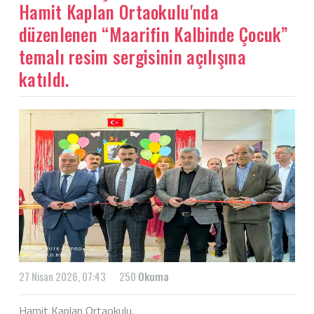
Hamit Kaplan Ortaokulu'nda
düzenlenen “Maarifin Kalbinde Çocuk”
temalı resim sergisinin açılışına
katıldı.
27 Nisan 2026, 07:43
250
Okuma
Hamit Kaplan Ortaokulu.