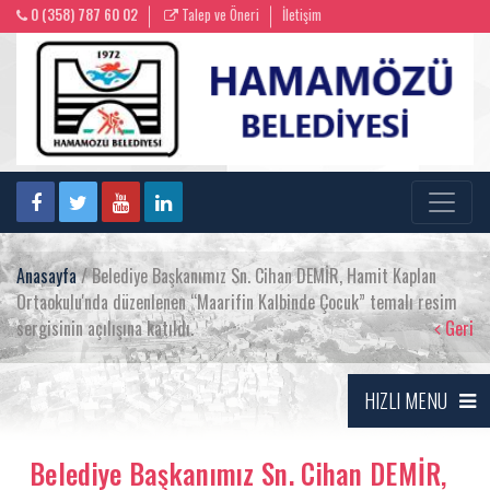
0 (358) 787 60 02
Talep ve Öneri
İletişim
Anasayfa
/ Belediye Başkanımız Sn. Cihan DEMİR, Hamit Kaplan
Ortaokulu'nda düzenlenen “Maarifin Kalbinde Çocuk” temalı resim
sergisinin açılışına katıldı.
Geri
HIZLI MENU
Belediye Başkanımız Sn. Cihan DEMİR,