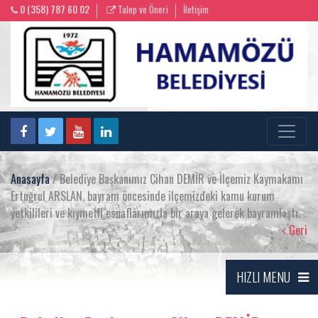
0 (358) 787 60 02
Talep ve Öneri
İletişim
Anasayfa
/ Belediye Başkanımız Cihan DEMİR ve İlçemiz Kaymakamı
Ertuğrul ARSLAN, bayram öncesinde ilçemizdeki kamu kurum
yetkilileri ve kıymetli esnaflarımızla bir araya gelerek bayramlaştı.
Geri
HIZLI MENU