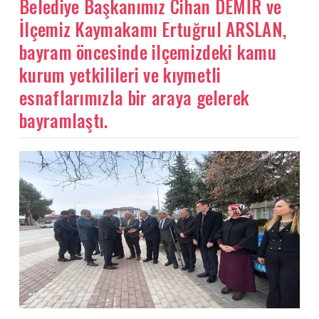
Belediye Başkanımız Cihan DEMİR ve
İlçemiz Kaymakamı Ertuğrul ARSLAN,
bayram öncesinde ilçemizdeki kamu
kurum yetkilileri ve kıymetli
esnaflarımızla bir araya gelerek
bayramlaştı.