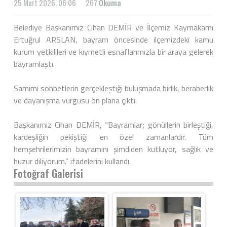
25 Mart 2026, 06:06
267
Okuma
Belediye Başkanımız Cihan DEMİR ve İlçemiz Kaymakamı
Ertuğrul ARSLAN, bayram öncesinde ilçemizdeki kamu
kurum yetkilileri ve kıymetli esnaflarımızla bir araya gelerek
bayramlaştı.
Samimi sohbetlerin gerçekleştiği buluşmada birlik, beraberlik
ve dayanışma vurgusu ön plana çıktı.
Başkanımız Cihan DEMİR, “Bayramlar; gönüllerin birleştiği,
kardeşliğin pekiştiği en özel zamanlardır. Tüm
hemşehrilerimizin bayramını şimdiden kutluyor, sağlık ve
huzur diliyorum.” ifadelerini kullandı.
Fotoğraf Galerisi