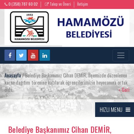
0 (358) 787 60 02
Talep ve Öneri
İletişim
Anasayfa
/ Belediye Başkanımız Cihan DEMİR, İlçemizde düzenlenen
karne dağıtım törenine katılarak öğrencilerimizin heyecanına ortak
oldu.
Geri
HIZLI MENU
Belediye Başkanımız Cihan DEMİR,