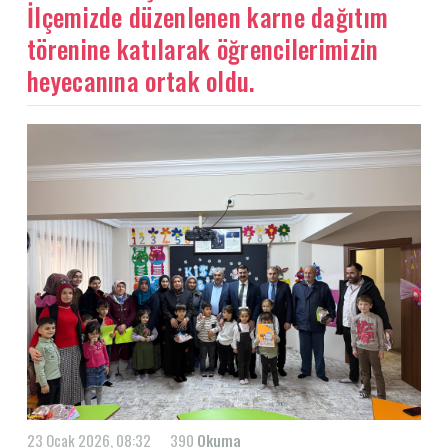
İlçemizde düzenlenen karne dağıtım
törenine katılarak öğrencilerimizin
heyecanına ortak oldu.
23 Ocak 2026, 08:32
390
Okuma