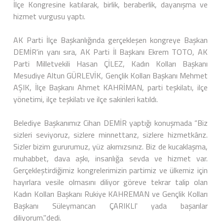
İlçe Kongresine katılarak, birlik, beraberlik, dayanışma ve
hizmet vurgusu yaptı.
AK Parti İlçe Başkanlığında gerçekleşen kongreye Başkan
DEMİR'in yanı sıra, AK Parti İl Başkanı Ekrem TOTO, AK
Parti Milletvekili Hasan ÇİLEZ, Kadın Kolları Başkanı
Mesudiye Altun GÜRLEVİK, Gençlik Kolları Başkanı Mehmet
AŞIK, İlçe Başkanı Ahmet KAHRİMAN, parti teşkilatı, ilçe
yönetimi, ilçe teşkilatı ve ilçe sakinleri katıldı.
Belediye Başkanımız Cihan DEMİR yaptığı konuşmada “Biz
sizleri seviyoruz, sizlere minnettarız, sizlere hizmetkârız.
Sizler bizim gururumuz, yüz akımızsınız. Biz de kucaklaşma,
muhabbet, dava aşkı, insanlığa sevda ve hizmet var.
Gerçekleştirdiğimiz kongrelerimizin partimiz ve ülkemiz için
hayırlara vesile olmasını diliyor göreve tekrar talip olan
Kadın Kolları Başkanı Rukiye KAHREMAN ve Gençlik Kolları
Başkanı Süleymancan ÇARIKLI' yada başarılar
diliyorum."dedi.