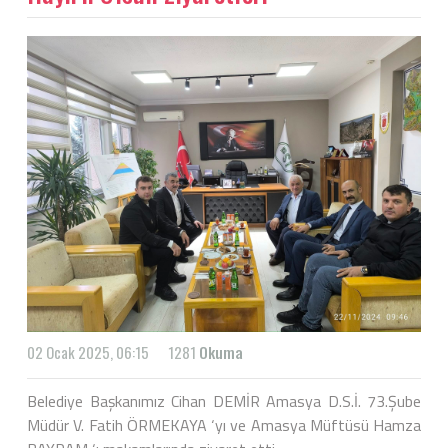
02 Ocak 2025, 06:15
1281
Okuma
Belediye Başkanımız Cihan DEMİR Amasya D.S.İ. 73.Şube
Müdür V. Fatih ÖRMEKAYA ‘yı ve Amasya Müftüsü Hamza