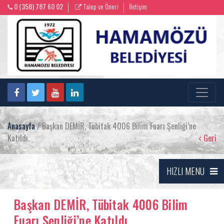
0 (358) 787 60 02
Talep ve Öneri
İletişim
Anasayfa
/ Başkan DEMİR, Tübitak 4006 Bilim Fuarı Şenliği’ne
Katıldı.
Geri
HIZLI MENU
Başkan DEMİR, Tübitak 4006 Bilim
Fuarı Şenliği’ne Katıldı.