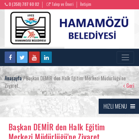
0 (358) 787 60 02
Talep ve Öneri
İletişim
Anasayfa
/ Başkan DEMİR den Halk Eğitim Merkezi Müdürlüğü'ne
Ziyaret.
Geri
HIZLI MENU
Başkan DEMİR den Halk Eğitim
Merkezi Müdürlüğü'ne Ziyaret.