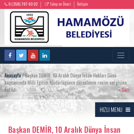
0 (358) 787 60 02
Talep ve Öneri
İletişim
Anasayfa
/ Başkan DEMİR, 10 Aralık Dünya İnsan Hakları Günü
kapsamında Milli Eğitim Müdürlüğünce düzenlenen resim sergisine
katıldı.
Geri
HIZLI MENU
Başkan DEMİR, 10 Aralık Dünya İnsan