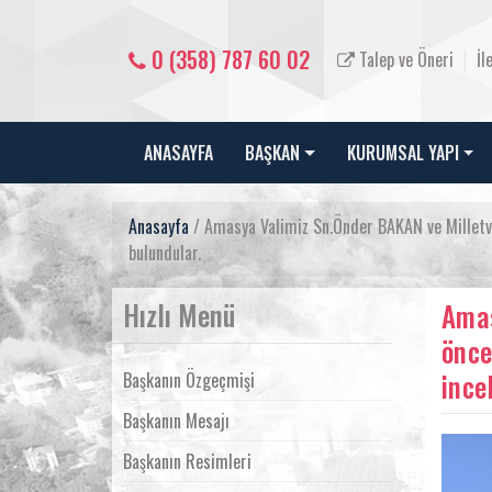
0 (358) 787 60 02
Talep ve Öneri
İl
ANASAYFA
BAŞKAN
KURUMSAL YAPI
Anasayfa
/ Amasya Valimiz Sn.Önder BAKAN ve Milletvek
bulundular.
Hızlı Menü
Amas
önce
ince
Başkanın Özgeçmişi
Başkanın Mesajı
Başkanın Resimleri