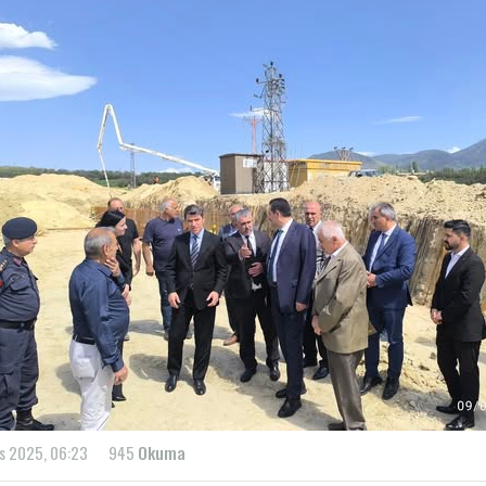
s 2025, 06:23
945
Okuma