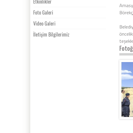
Etkinlikler
Amasya
Foto Galeri
Börekçi
Video Galeri
Beledi
önceli
İletişim Bilgilerimiz
teşekk
Fotoğ