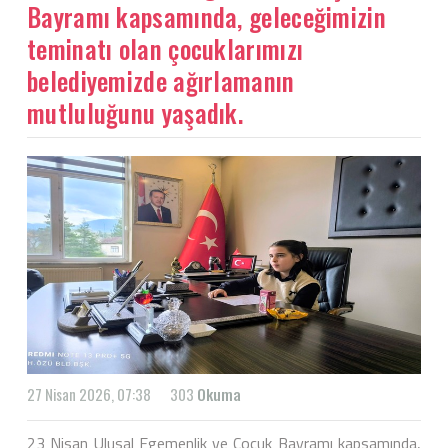
Bayramı kapsamında, geleceğimizin
teminatı olan çocuklarımızı
belediyemizde ağırlamanın
mutluluğunu yaşadık.
27 Nisan 2026, 07:38
303
Okuma
23 Nisan Ulusal Egemenlik ve Çocuk Bayramı kapsamında,