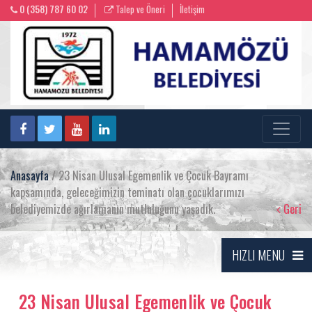
0 (358) 787 60 02
Talep ve Öneri
İletişim
Anasayfa
/ 23 Nisan Ulusal Egemenlik ve Çocuk Bayramı
kapsamında, geleceğimizin teminatı olan çocuklarımızı
belediyemizde ağırlamanın mutluluğunu yaşadık.
Geri
HIZLI MENU
23 Nisan Ulusal Egemenlik ve Çocuk