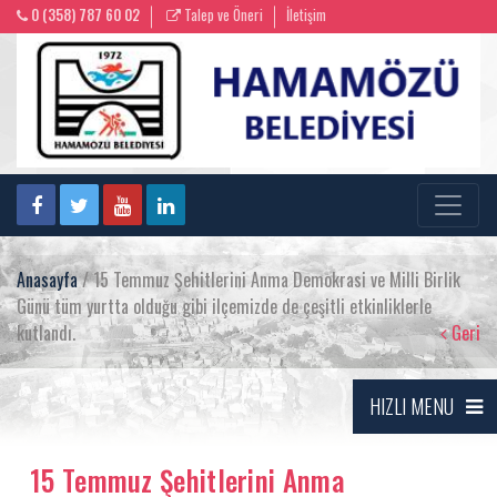
0 (358) 787 60 02
Talep ve Öneri
İletişim
Anasayfa
/ 15 Temmuz Şehitlerini Anma Demokrasi ve Milli Birlik
Günü tüm yurtta olduğu gibi ilçemizde de çeşitli etkinliklerle
kutlandı.
Geri
HIZLI MENU
15 Temmuz Şehitlerini Anma