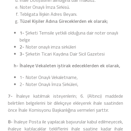
İhale Dosyasının alındığına dair makbuz.
Noter Onaylı İmza Sirkisü.
Tebligata İlişkin Adres Beyanı.
Tüzel Kişiler Adına Gireceklerden ek olarak;
1-
Şirketi Temsile yetkili olduğuna dair noter onaylı
belge
2-
Noter onaylı imza sirküleri
3-
Şirketin Ticari Kaydına Dair Sicil Gazetesi
h- İhaleye Vekaleten iştirak edeceklerden ek olarak,
1- Noter Onaylı Vekaletname,
2- Noter Onaylı İmza Sirküleri,
7-
İhaleye katılmak isteyenlerin; 6. (Altıncı) maddede
belirtilen belgelerini bir dilekçeye ekleyerek ihale saatinden
önce İhale Komisyonu Başkanlığına vermeleri şarttır.
8-
İhaleye Posta ile yapılacak başvurular kabul edilmeyecek,
ihaleye katılacaklar tekliflerini ihale saatine kadar ihale