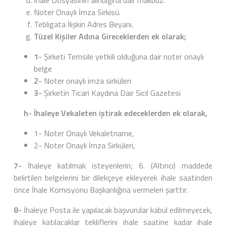
İhale Dosyasının alındığına dair makbuz.
Noter Onaylı İmza Sirkisü.
Tebligata İlişkin Adres Beyanı.
Tüzel Kişiler Adına Gireceklerden ek olarak;
1-
Şirketi Temsile yetkili olduğuna dair noter onaylı
belge
2-
Noter onaylı imza sirküleri
3-
Şirketin Ticari Kaydına Dair Sicil Gazetesi
h- İhaleye Vekaleten iştirak edeceklerden ek olarak,
1- Noter Onaylı Vekaletname,
2- Noter Onaylı İmza Sirküleri,
7-
İhaleye katılmak isteyenlerin; 6. (Altıncı) maddede
belirtilen belgelerini bir dilekçeye ekleyerek ihale saatinden
önce İhale Komisyonu Başkanlığına vermeleri şarttır.
8-
İhaleye Posta ile yapılacak başvurular kabul edilmeyecek,
ihaleye katılacaklar tekliflerini ihale saatine kadar ihale