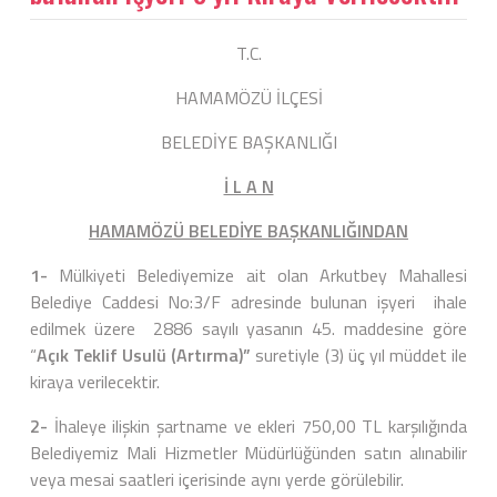
T.C.
HAMAMÖZÜ İLÇESİ
BELEDİYE BAŞKANLIĞI
İ L A N
HAMAMÖZÜ BELEDİYE BAŞKANLIĞINDAN
1-
Mülkiyeti Belediyemize ait olan Arkutbey Mahallesi
Belediye Caddesi No:3/F adresinde bulunan işyeri ihale
edilmek üzere 2886 sayılı yasanın 45. maddesine göre
“
Açık Teklif Usulü (Artırma)
”
suretiyle (3) üç yıl müddet ile
kiraya verilecektir.
2-
İhaleye ilişkin şartname ve ekleri 750,00 TL karşılığında
Belediyemiz Mali Hizmetler Müdürlüğünden satın alınabilir
veya mesai saatleri içerisinde aynı yerde görülebilir.