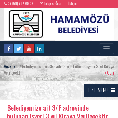
0 (358) 787 60 02
Talep ve Öneri
İletişim
Anasayfa
/ Belediyemize ait 3/F adresinde bulunan işyeri 3 yıl Kiraya
Verilecektir.
Geri
HIZLI MENU
Belediyemize ait 3/F adresinde
bulunan işyeri 3 yıl Kiraya Verilecektir.