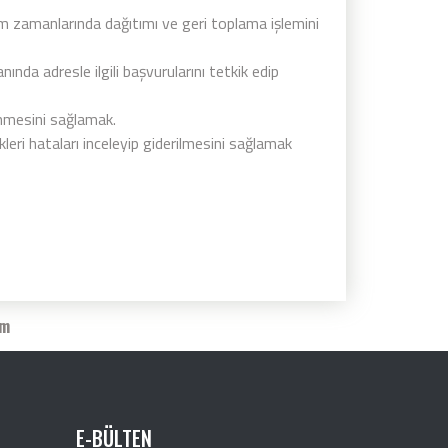
m zamanlarında dağıtımı ve geri toplama işlemini
da adresle ilgili başvurularını tetkik edip
lenmesini sağlamak.
kleri hataları inceleyip giderilmesini sağlamak
im
E-BÜLTEN