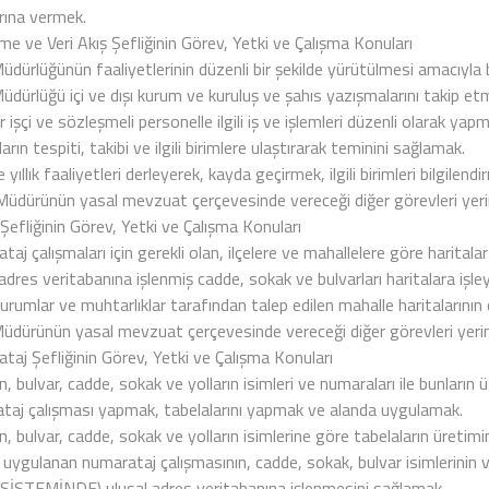
arına vermek.
me ve Veri Akış Şefliğinin Görev, Yetki ve Çalışma Konuları
üdürlüğünün faaliyetlerinin düzenli bir şekilde yürütülmesi amacıyla
dürlüğü içi ve dışı kurum ve kuruluş ve şahıs yazışmalarını takip et
şçi ve sözleşmeli personelle ilgili iş ve işlemleri düzenli olarak yapm
ların tespiti, takibi ve ilgili birimlere ulaştırarak teminini sağlamak.
e yıllık faaliyetleri derleyerek, kayda geçirmek, ilgili birimleri bilgilendi
üdürünün yasal mevzuat çerçevesinde vereceği diğer görevleri yeri
Şefliğinin Görev, Yetki ve Çalışma Konuları
aj çalışmaları için gerekli olan, ilçelere ve mahallelere göre haritala
adres veritabanına işlenmiş cadde, sokak ve bulvarları haritalara işl
urumlar ve muhtarlıklar tarafından talep edilen mahalle haritalarının ç
üdürünün yasal mevzuat çerçevesinde vereceği diğer görevleri yeri
taj Şefliğinin Görev, Yetki ve Çalışma Konuları
 bulvar, cadde, sokak ve yolların isimleri ve numaraları ile bunların ü
taj çalışması yapmak, tabelalarını yapmak ve alanda uygulamak.
, bulvar, cadde, sokak ve yolların isimlerine göre tabelaların üreti
 uygulanan numarataj çalışmasının, cadde, sokak, bulvar isimlerinin 
SİSTEMİNDE) ulusal adres veritabanına işlenmesini sağlamak.