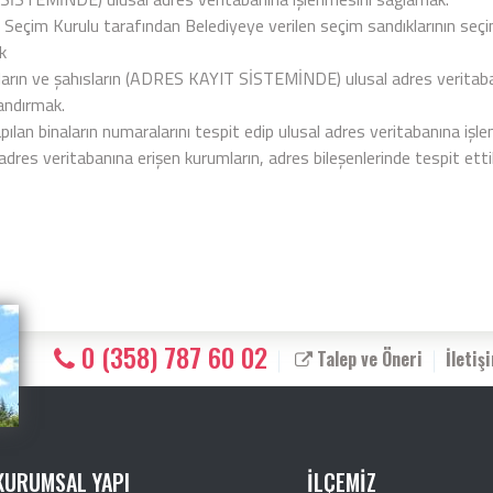
 Seçim Kurulu tarafından Belediyeye verilen seçim sandıklarının seçi
k
arın ve şahısların (ADRES KAYIT SİSTEMİNDE) ulusal adres veritabanın
andırmak.
pılan binaların numaralarını tespit edip ulusal adres veritabanına iş
adres veritabanına erişen kurumların, adres bileşenlerinde tespit etti
0 (358) 787 60 02
Talep ve Öneri
İletiş
KURUMSAL YAPI
İLÇEMİZ