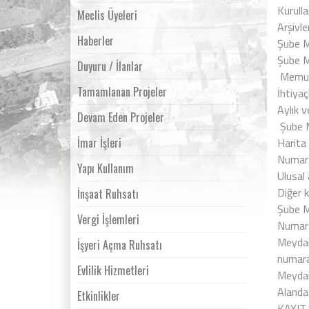
Kurull
Meclis Üyeleri
Arşivle
Haberler
Şube M
Şube Mü
Duyuru / İlanlar
Memur i
Tamamlanan Projeler
İhtiyaç
Aylık v
Devam Eden Projeler
Şube M
İmar İşleri
Harita 
Numarat
Yapı Kullanım
Ulusal 
Diğer k
İnşaat Ruhsatı
Şube M
Vergi İşlemleri
Numara
Meydan,
İşyeri Açma Ruhsatı
numara
Evlilik Hizmetleri
Meydan
Alanda
Etkinlikler
KAYIT 