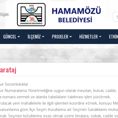
etişim
GÜNCEL
İLÇEMİZ
PROJELER
HİZMETLER
ETKİ
arataj
ve Sorumluluklar
ve Numaralama Yönetmeliğine uygun olarak meydan, bulvar, cadde, yo
a numara vermek ve alanda tabelaların takılması işleri yürütmek.
ulacak yeni mahallelerle ile ilgili işlemleri koordine etmek, konuyu Me
kanunlarına göre İlçe Seçim Kurullarına ait Seçmen Sandıklarını muh
ak. Seçmen kütüklerine esas olmak üzere binalara, sokak, cadde ve bu