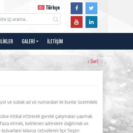
Türkçe
NLİKLER
GALERİ
İLETİŞİM
Geri
l ve sokak ad ve numaraları ile bunlar üzerindeki
clise intikal ettirerek gerekli çalışmaları yapmak.
afaza etmek, belirlenen adreslere dağıtmak ve
lvarların kılavuz cetvellerini İlçe Seçim