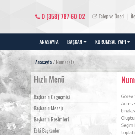
0 (358) 787 60 02
Talep ve Öneri
İl
ANASAYFA
BAŞKAN
KURUMSAL YAPI
Anasayfa
/ Numarataj
Hızlı Menü
Num
Görev 
Başkanın Özgeçmişi
Adres 
Başkanın Mesajı
binalar
Oluştur
Başkanın Resimleri
Seçim 
Eski Başkanlar
toplatm